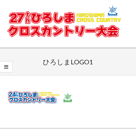
Skip
to
content
ひ
Secondary
ろ
Navigation
ひろしまLOGO1
Menu
し
ま
ク
ロ
ス
2023-
カ
05-
ン
30