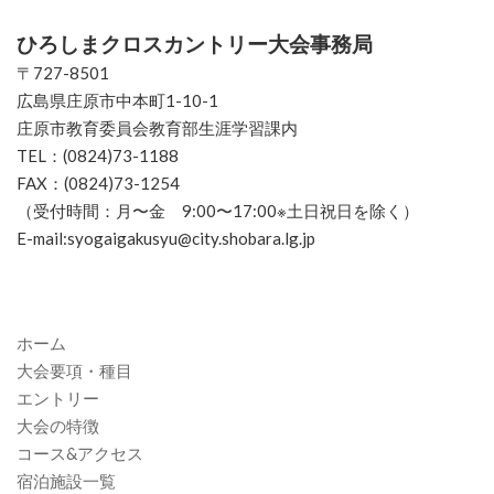
ト
ひろしまクロスカントリー大会事務局
リ
〒727-8501
広島県庄原市中本町1-10-1
ー
庄原市教育委員会教育部生涯学習課内
大
TEL：(0824)73-1188
FAX：(0824)73-1254
会
（受付時間：月〜金 9:00〜17:00※土日祝日を除く）
E-mail:syogaigakusyu@city.shobara.lg.jp
ホーム
大会要項・種目
エントリー
大会の特徴
コース&アクセス
宿泊施設一覧